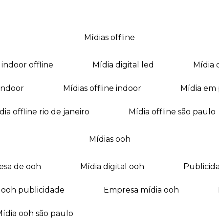
mídias offline
a indoor offline
mídia digital led
mídia
a indoor
mídias offline indoor
mídia em
mídia offline rio de janeiro
mídia offline são paulo
mídias ooh
esa de ooh
mídia digital ooh
publici
ia ooh publicidade
empresa mídia ooh
mídia ooh são paulo