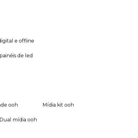
 digital e offline
 painéis de led
dade ooh
mídia kit ooh
dual mídia ooh