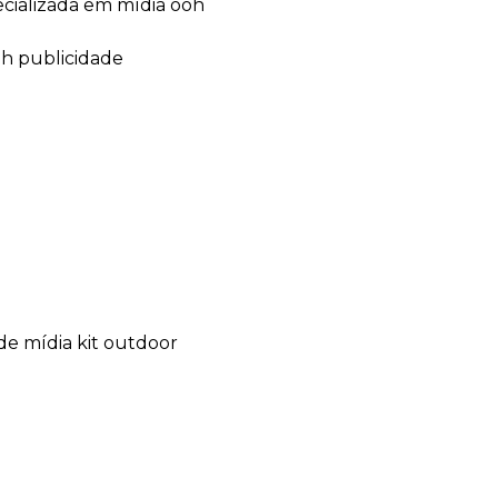
ecializada em mídia ooh
oh publicidade
de mídia kit outdoor