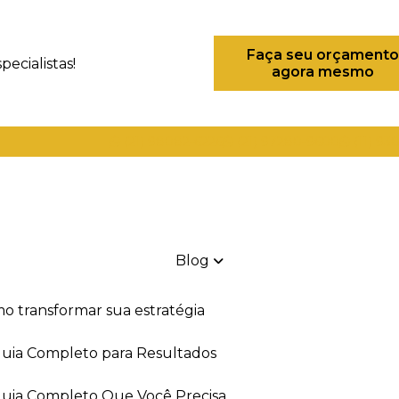
Faça seu orçamento
ecialistas!
agora mesmo
(21) 98082-6226
(21) 97280-9600
(11) 93
Blog
mo transformar sua estratégia
 Guia Completo para Resultados
 Guia Completo Que Você Precisa