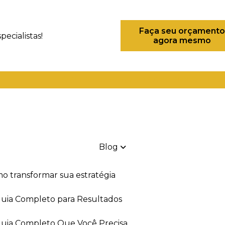
Faça seu orçamento
ecialistas!
agora mesmo
(21) 98082-6226
(21) 97280-9600
(11) 93
Blog
mo transformar sua estratégia
 Guia Completo para Resultados
 Guia Completo Que Você Precisa