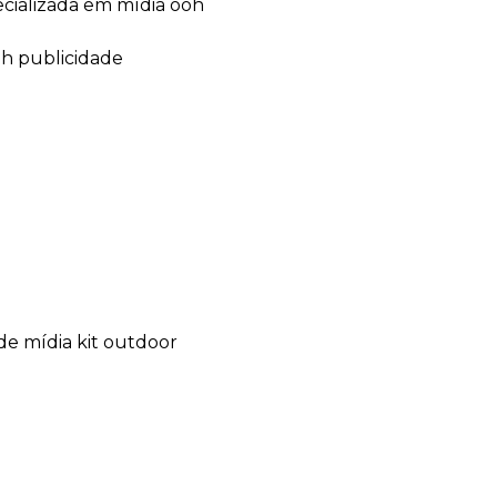
ecializada em mídia ooh
oh publicidade
de mídia kit outdoor