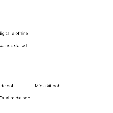
 digital e offline
 painéis de led
dade ooh
mídia kit ooh
dual mídia ooh