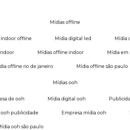
mídias offline
a indoor offline
mídia digital led
mídia
a indoor
mídias offline indoor
mídia em
mídia offline rio de janeiro
mídia offline são paulo
mídias ooh
esa de ooh
mídia digital ooh
publici
ia ooh publicidade
empresa mídia ooh
mídia ooh são paulo