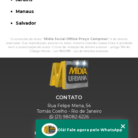
Manaus
Salvador
O conteúdo do texto "
Mídia Social Offline Preço Campinas
" é de direito
reservado. Sua reprodução, parcial ou total, mesmo citando nossos links, é proibida
sem a autorização do autor. Crime de violação de direito autoral – artigo 184 do
Código Penal –
Lei 9610/98 - Lei de direitos autorais
.
CONTATO
Rua Felipe Mena, 54
Tomás Coelho - Rio de Janeiro
(21) 98082-6226
(21) 97280-9600
(11) 93071-5918
Olá! Fale agora pelo WhatsApp
comercialmidiaurbana@gmail.com