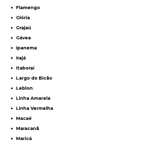
Flamengo
Glória
Grajaú
Gávea
Ipanema
Irajá
Itaboraí
Largo do Bicão
Leblon
Linha Amarela
Linha Vermelha
Macaé
Maracanã
Maricá