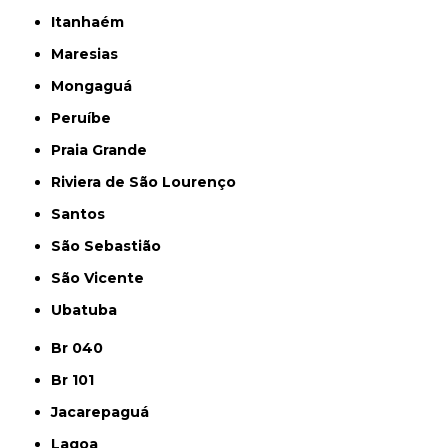
Itanhaém
Maresias
Mongaguá
Peruíbe
Praia Grande
Riviera de São Lourenço
Santos
São Sebastião
São Vicente
Ubatuba
Br 040
Br 101
Jacarepaguá
Lagoa