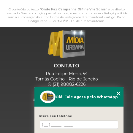
O conteúdo do texto "
Onde Faz Campanha Offline Vila Sonia
" é de direito
reservado. Sua reprodução, parcial ou total, mesmo citando nossos links, é proibida
sem a autorização do autor. Crime de violação de direito autoral – artigo 184 do
Código Penal –
Lei 9610/98 - Lei de direitos autorais
.
CONTATO
Rua Felipe Mena, 54
Tomás Coelho - Rio de Janeiro
(21) 98082-6226
(21) 97280-9600
(11) 93071-5918
Olá! Fale agora pelo WhatsApp
comercialmidiaurbana@gmail.com
SIGA-NOS
Insira seu telefone
MENU