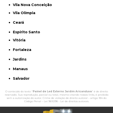
Vila Nova Conceição
Vila Olímpia
Ceará
Espírito Santo
Vitória
Fortaleza
Jardins
Manaus
Salvador
O conteúdo do texto "
Painel de Led Externo Jardim Aricanduva
" é de direito
reservado. Sua reprodução, parcial ou total, mesmo citando nossos links, é proibida
sem a autorização do autor. Crime de violação de direito autoral – artigo 184 do
Código Penal –
Lei 9610/98 - Lei de direitos autorais
.