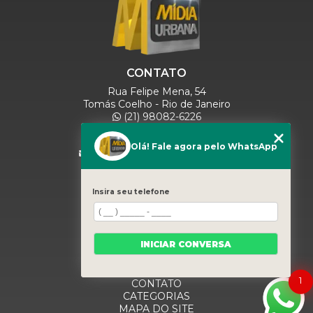
CONTATO
Rua Felipe Mena, 54
Tomás Coelho - Rio de Janeiro
(21) 98082-6226
(21) 97280-9600
(11) 93071-5918
Olá! Fale agora pelo WhatsApp
comercialmidiaurbana@gmail.com
SIGA-NOS
Insira seu telefone
MENU
INICIAR CONVERSA
HOME
QUEM SOMOS
BLOG
1
CONTATO
CATEGORIAS
MAPA DO SITE