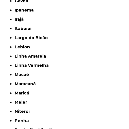
Gávea
Ipanema
Irajá
Itaboraí
Largo do Bicão
Leblon
Linha Amarela
Linha Vermelha
Macaé
Maracanã
Maricá
Meier
Niterói
Penha