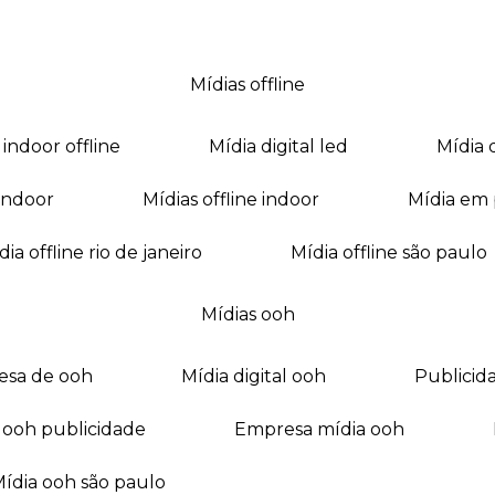
mídias offline
a indoor offline
mídia digital led
mídia
a indoor
mídias offline indoor
mídia em
mídia offline rio de janeiro
mídia offline são paulo
mídias ooh
esa de ooh
mídia digital ooh
publici
ia ooh publicidade
empresa mídia ooh
mídia ooh são paulo