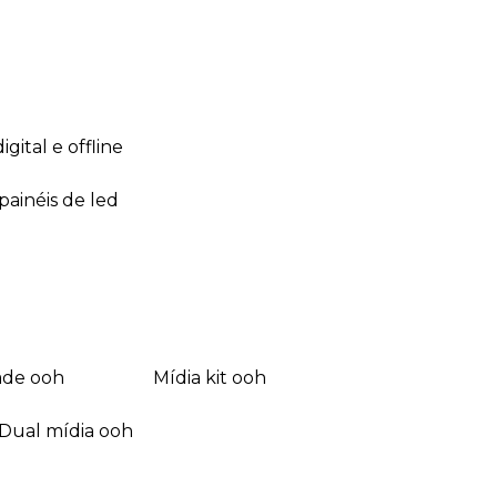
 digital e offline
 painéis de led
dade ooh
mídia kit ooh
dual mídia ooh