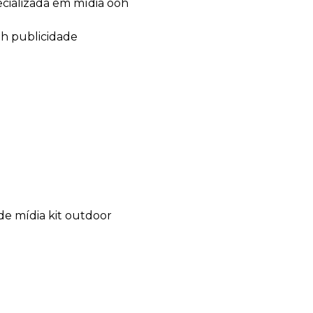
ecializada em mídia ooh
oh publicidade
de mídia kit outdoor