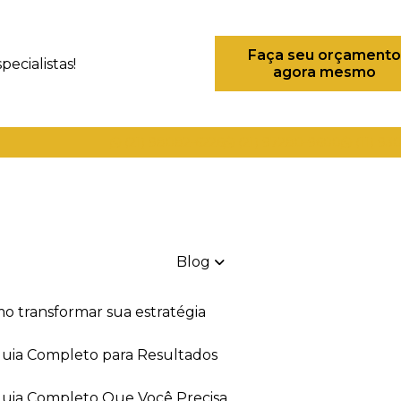
Faça seu orçamento
ecialistas!
agora mesmo
(21) 98082-6226
(21) 97280-9600
(11) 93
Blog
mo transformar sua estratégia
 Guia Completo para Resultados
 Guia Completo Que Você Precisa