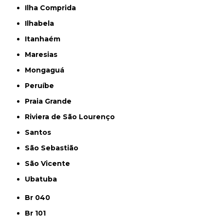
Ilha Comprida
Ilhabela
Itanhaém
Maresias
Mongaguá
Peruíbe
Praia Grande
Riviera de São Lourenço
Santos
São Sebastião
São Vicente
Ubatuba
Br 040
Br 101