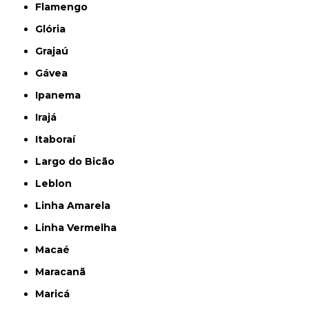
Flamengo
Glória
Grajaú
Gávea
Ipanema
Irajá
Itaboraí
Largo do Bicão
Leblon
Linha Amarela
Linha Vermelha
Macaé
Maracanã
Maricá