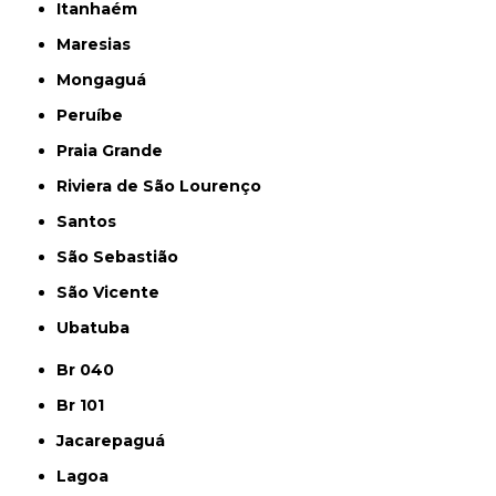
Itanhaém
Maresias
Mongaguá
Peruíbe
Praia Grande
Riviera de São Lourenço
Santos
São Sebastião
São Vicente
Ubatuba
Br 040
Br 101
Jacarepaguá
Lagoa