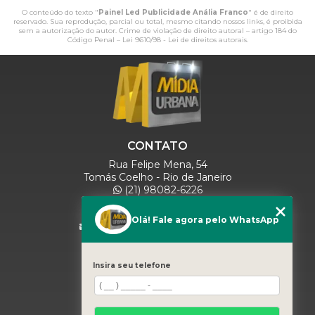
O conteúdo do texto "
Painel Led Publicidade Anália Franco
" é de direito
reservado. Sua reprodução, parcial ou total, mesmo citando nossos links, é proibida
sem a autorização do autor. Crime de violação de direito autoral – artigo 184 do
Código Penal –
Lei 9610/98 - Lei de direitos autorais
.
CONTATO
Rua Felipe Mena, 54
Tomás Coelho - Rio de Janeiro
(21) 98082-6226
(21) 97280-9600
(11) 93071-5918
Olá! Fale agora pelo WhatsApp
comercialmidiaurbana@gmail.com
SIGA-NOS
Insira seu telefone
MENU