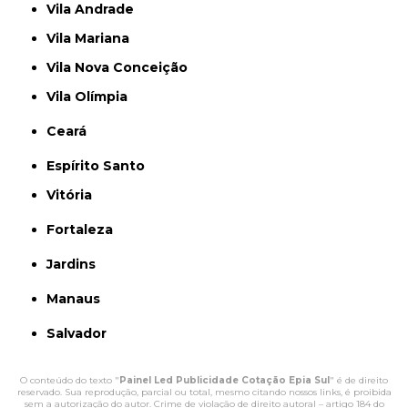
Vila Andrade
Vila Mariana
Vila Nova Conceição
Vila Olímpia
Ceará
Espírito Santo
Vitória
Fortaleza
Jardins
Manaus
Salvador
O conteúdo do texto "
Painel Led Publicidade Cotação Epia Sul
" é de direito
reservado. Sua reprodução, parcial ou total, mesmo citando nossos links, é proibida
sem a autorização do autor. Crime de violação de direito autoral – artigo 184 do