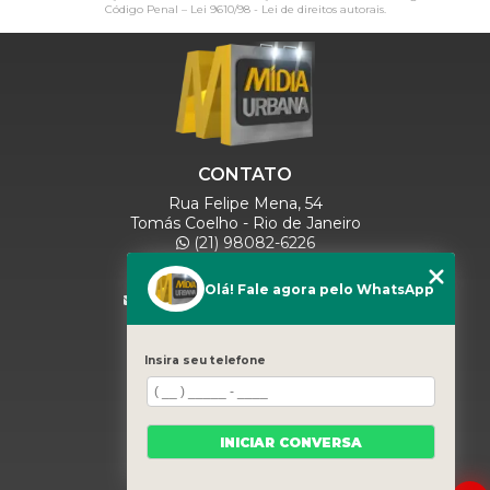
Código Penal –
Lei 9610/98 - Lei de direitos autorais
.
CONTATO
Rua Felipe Mena, 54
Tomás Coelho - Rio de Janeiro
(21) 98082-6226
(21) 97280-9600
(11) 93071-5918
Olá! Fale agora pelo WhatsApp
comercialmidiaurbana@gmail.com
SIGA-NOS
Insira seu telefone
MENU
INICIAR CONVERSA
HOME
QUEM SOMOS
BLOG