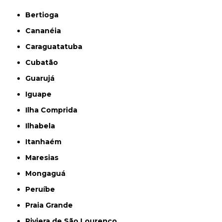
Bertioga
Cananéia
Caraguatatuba
Cubatão
Guarujá
Iguape
Ilha Comprida
Ilhabela
Itanhaém
Maresias
Mongaguá
Peruíbe
Praia Grande
Riviera de São Lourenço