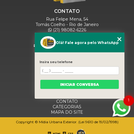
CONTATO
Rua Felipe Mena, 54
Tomás Coelho - Rio de Janeiro
(21) 98082-6226
(21) 97280-9600
(11) 93071-5918
Olá! Fale agora pelo WhatsApp
comercialmidiaurbana@gmail.com
SIGA-NOS
Insira seu telefone
MENU
INICIAR CONVERSA
HOME
QUEM SOMOS
BLOG
1
CONTATO
CATEGORIAS
MAPA DO SITE
Copyright © Mídia Urbana Exterior. (Lei 9610 de 19/02/1998)
HTML
CSS