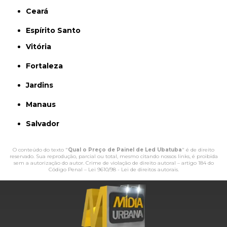
Ceará
Espírito Santo
Vitória
Fortaleza
Jardins
Manaus
Salvador
O conteúdo do texto "
Qual o Preço de Painel de Led Ubatuba
" é de direito
reservado. Sua reprodução, parcial ou total, mesmo citando nossos links, é proibida
sem a autorização do autor. Crime de violação de direito autoral – artigo 184 do
Código Penal –
Lei 9610/98 - Lei de direitos autorais
.