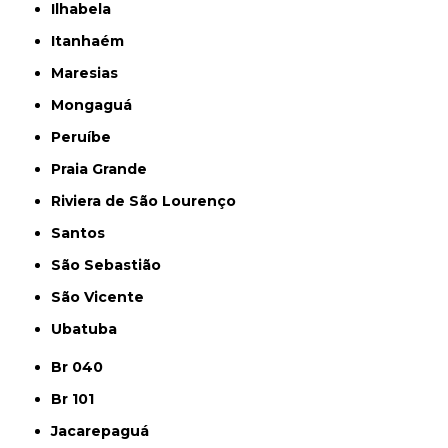
Ilhabela
Itanhaém
Maresias
Mongaguá
Peruíbe
Praia Grande
Riviera de São Lourenço
Santos
São Sebastião
São Vicente
Ubatuba
Br 040
Br 101
Jacarepaguá