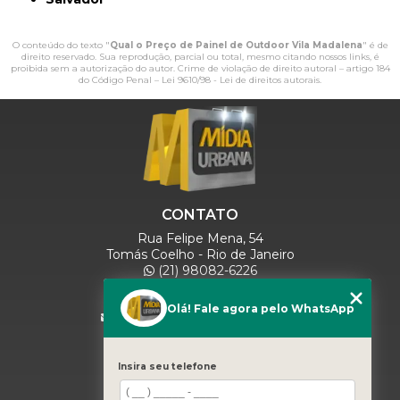
O conteúdo do texto "
Qual o Preço de Painel de Outdoor Vila Madalena
" é de
direito reservado. Sua reprodução, parcial ou total, mesmo citando nossos links, é
proibida sem a autorização do autor. Crime de violação de direito autoral – artigo 184
do Código Penal –
Lei 9610/98 - Lei de direitos autorais
.
CONTATO
Rua Felipe Mena, 54
Tomás Coelho - Rio de Janeiro
(21) 98082-6226
(21) 97280-9600
(11) 93071-5918
Olá! Fale agora pelo WhatsApp
comercialmidiaurbana@gmail.com
SIGA-NOS
Insira seu telefone