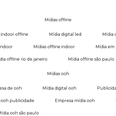
mídias offline
a indoor offline
mídia digital led
mídia
a indoor
mídias offline indoor
mídia em
mídia offline rio de janeiro
mídia offline são paulo
mídias ooh
esa de ooh
mídia digital ooh
publici
ia ooh publicidade
empresa mídia ooh
mídia ooh são paulo