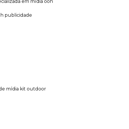
ecializada em mídia ooh
oh publicidade
de mídia kit outdoor