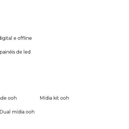
 digital e offline
 painéis de led
dade ooh
mídia kit ooh
dual mídia ooh