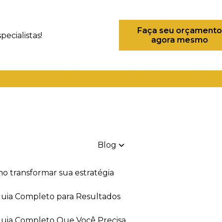
Faça seu orçamento
ecialistas!
agora mesmo
(21) 98082-6226
(21) 97280-9600
(11) 93
Blog
mo transformar sua estratégia
 Guia Completo para Resultados
 Guia Completo Que Você Precisa