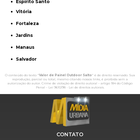
Espírito Santo
Vitória
Fortaleza
Jardins
Manaus
Salvador
O conteúdo do texto "
Valor de Painel Outdoor Salto
" é de direito reservado. Sua
reprodução, parcial ou total, mesmo citando nossos links, é proibida sem a
autorização do autor. Crime de violação de direito autoral – artigo 184 do Código
Penal –
Lei 9610/98 - Lei de direitos autorais
.
CONTATO