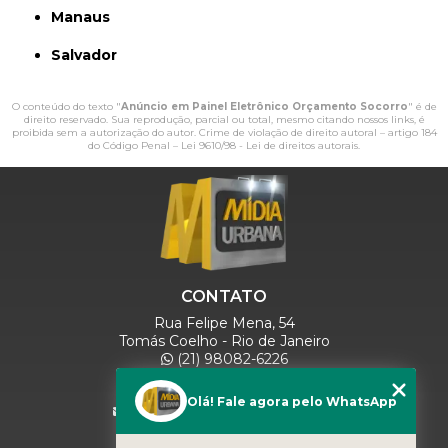
Manaus
Salvador
O conteúdo do texto "
Anúncio em Painel Eletrônico Orçamento Socorro
" é de
direito reservado. Sua reprodução, parcial ou total, mesmo citando nossos links, é
proibida sem a autorização do autor. Crime de violação de direito autoral – artigo 184
do Código Penal –
Lei 9610/98 - Lei de direitos autorais
.
CONTATO
Rua Felipe Mena, 54
Tomás Coelho - Rio de Janeiro
(21) 98082-6226
(21) 97280-9600
(11) 93071-5918
Olá! Fale agora pelo WhatsApp
comercialmidiaurbana@gmail.com
SIGA-NOS