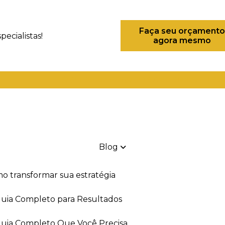
Faça seu orçamento
ecialistas!
agora mesmo
(21) 98082-6226
(21) 97280-9600
(11) 93
Blog
mo transformar sua estratégia
 Guia Completo para Resultados
 Guia Completo Que Você Precisa