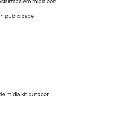
ecializada em mídia ooh
oh publicidade
de mídia kit outdoor