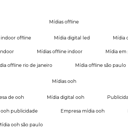
mídias offline
a indoor offline
mídia digital led
mídia
a indoor
mídias offline indoor
mídia em
mídia offline rio de janeiro
mídia offline são paulo
mídias ooh
esa de ooh
mídia digital ooh
publici
ia ooh publicidade
empresa mídia ooh
mídia ooh são paulo