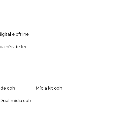
 digital e offline
 painéis de led
dade ooh
mídia kit ooh
dual mídia ooh