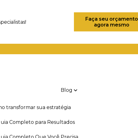
Faça seu orçamento
ecialistas!
agora mesmo
(21) 98082-6226
(21) 97280-9600
(11) 93
Blog
mo transformar sua estratégia
 Guia Completo para Resultados
 Guia Completo Que Você Precisa