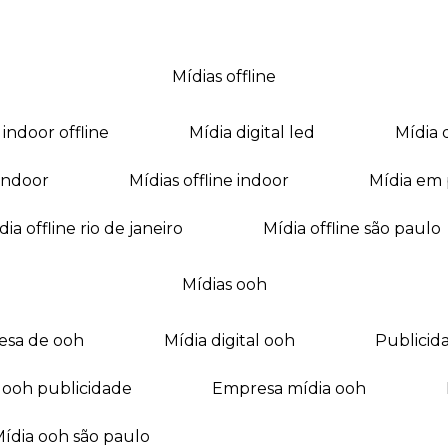
mídias offline
a indoor offline
mídia digital led
mídia
a indoor
mídias offline indoor
mídia em
mídia offline rio de janeiro
mídia offline são paulo
mídias ooh
esa de ooh
mídia digital ooh
publici
ia ooh publicidade
empresa mídia ooh
mídia ooh são paulo