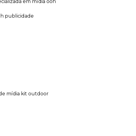
ecializada em mídia ooh
oh publicidade
de mídia kit outdoor