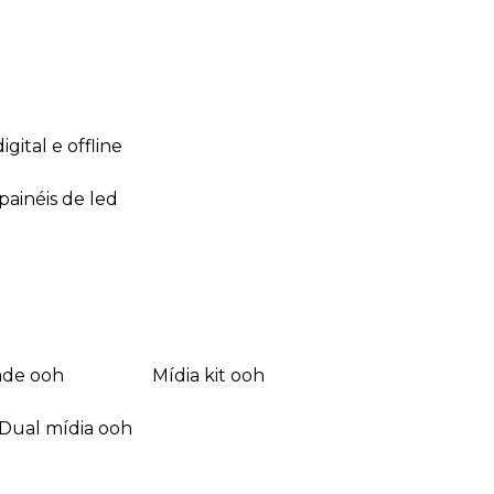
 digital e offline
 painéis de led
dade ooh
mídia kit ooh
dual mídia ooh