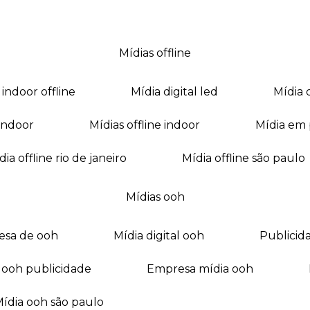
mídias offline
a indoor offline
mídia digital led
mídia
a indoor
mídias offline indoor
mídia em
mídia offline rio de janeiro
mídia offline são paulo
mídias ooh
esa de ooh
mídia digital ooh
publici
ia ooh publicidade
empresa mídia ooh
mídia ooh são paulo