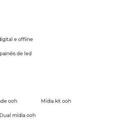
 digital e offline
 painéis de led
dade ooh
mídia kit ooh
dual mídia ooh