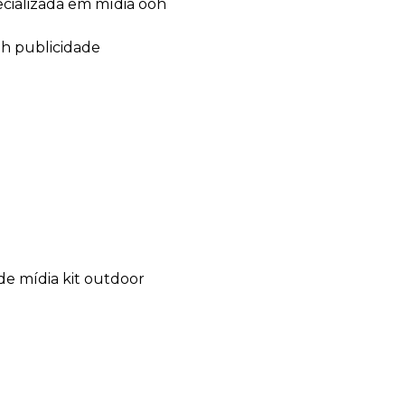
ecializada em mídia ooh
oh publicidade
de mídia kit outdoor