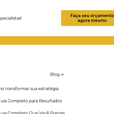
Faça seu orçamento
ecialistas!
agora mesmo
(21) 98082-6226
(21) 97280-9600
(11) 93
Blog
mo transformar sua estratégia
 Guia Completo para Resultados
 Guia Completo Que Você Precisa