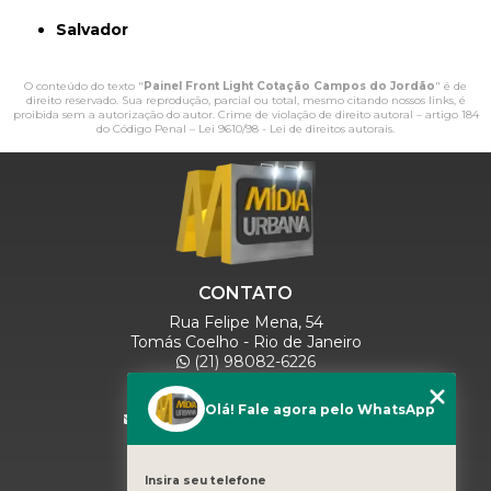
Salvador
O conteúdo do texto "
Painel Front Light Cotação Campos do Jordão
" é de
direito reservado. Sua reprodução, parcial ou total, mesmo citando nossos links, é
proibida sem a autorização do autor. Crime de violação de direito autoral – artigo 184
do Código Penal –
Lei 9610/98 - Lei de direitos autorais
.
CONTATO
Rua Felipe Mena, 54
Tomás Coelho - Rio de Janeiro
(21) 98082-6226
(21) 97280-9600
(11) 93071-5918
Olá! Fale agora pelo WhatsApp
comercialmidiaurbana@gmail.com
SIGA-NOS
Insira seu telefone