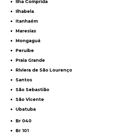
Ilha Comprida
Ilhabela
Itanhaém
Maresias
Mongaguá
Peruíbe
Praia Grande
Riviera de São Lourenço
Santos
São Sebastião
São Vicente
Ubatuba
Br 040
Br 101