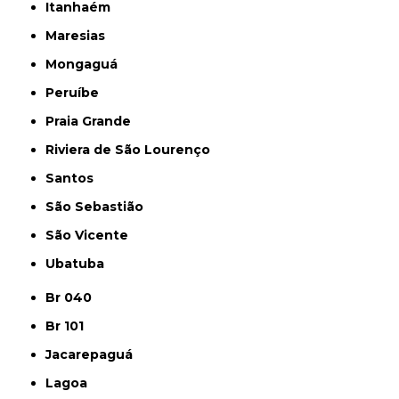
Itanhaém
Maresias
Mongaguá
Peruíbe
Praia Grande
Riviera de São Lourenço
Santos
São Sebastião
São Vicente
Ubatuba
Br 040
Br 101
Jacarepaguá
Lagoa