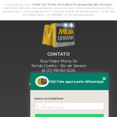
O conteúdo do texto "
Onde Faz Ponto de ônibus Propaganda São Gonçalo
"
é de direito reservado. Sua reprodução, parcial ou total, mesmo citando nossos links, é
proibida sem a autorização do autor. Crime de violação de direito autoral – artigo 184
do Código Penal –
Lei 9610/98 - Lei de direitos autorais
.
CONTATO
Rua Felipe Mena, 54
Tomás Coelho - Rio de Janeiro
(21) 98082-6226
(21) 97280-9600
(11) 93071-5918
Olá! Fale agora pelo WhatsApp
comercialmidiaurbana@gmail.com
SIGA-NOS
Insira seu telefone
MENU