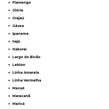
Flamengo
Glória
Grajaú
Gávea
Ipanema
Irajá
Itaboraí
Largo do Bicão
Leblon
Linha Amarela
Linha Vermelha
Macaé
Maracanã
Maricá