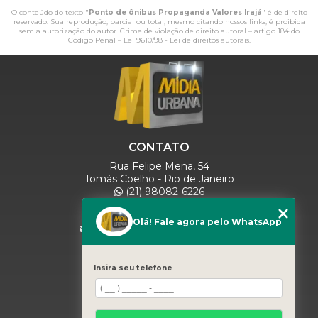
O conteúdo do texto "
Ponto de ônibus Propaganda Valores Irajá
" é de direito
reservado. Sua reprodução, parcial ou total, mesmo citando nossos links, é proibida
sem a autorização do autor. Crime de violação de direito autoral – artigo 184 do
Código Penal –
Lei 9610/98 - Lei de direitos autorais
.
CONTATO
Rua Felipe Mena, 54
Tomás Coelho - Rio de Janeiro
(21) 98082-6226
(21) 97280-9600
(11) 93071-5918
Olá! Fale agora pelo WhatsApp
comercialmidiaurbana@gmail.com
SIGA-NOS
Insira seu telefone
MENU