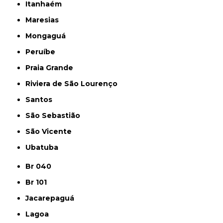
Itanhaém
Maresias
Mongaguá
Peruíbe
Praia Grande
Riviera de São Lourenço
Santos
São Sebastião
São Vicente
Ubatuba
Br 040
Br 101
Jacarepaguá
Lagoa