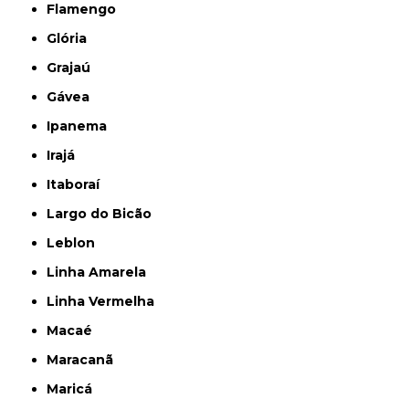
Flamengo
Glória
Grajaú
Gávea
Ipanema
Irajá
Itaboraí
Largo do Bicão
Leblon
Linha Amarela
Linha Vermelha
Macaé
Maracanã
Maricá