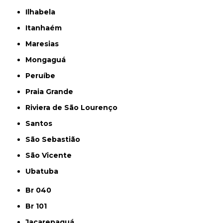
Ilhabela
Itanhaém
Maresias
Mongaguá
Peruíbe
Praia Grande
Riviera de São Lourenço
Santos
São Sebastião
São Vicente
Ubatuba
Br 040
Br 101
Jacarepaguá