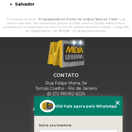
Salvador
O conteúdo do texto "
Propaganda no Ponto de ônibus Valores Tietê
" é de
direito reservado. Sua reprodução, parcial ou total, mesmo citando nossos links, é
proibida sem a autorização do autor. Crime de violação de direito autoral – artigo 184
do Código Penal –
Lei 9610/98 - Lei de direitos autorais
.
CONTATO
Rua Felipe Mena, 54
Tomás Coelho - Rio de Janeiro
(21) 98082-6226
(21) 97280-9600
(11) 93071-5918
Olá! Fale agora pelo WhatsApp
comercialmidiaurbana@gmail.com
SIGA-NOS
Insira seu telefone