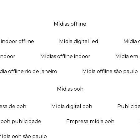
mídias offline
a indoor offline
mídia digital led
mídia
a indoor
mídias offline indoor
mídia em
mídia offline rio de janeiro
mídia offline são paulo
mídias ooh
esa de ooh
mídia digital ooh
publici
ia ooh publicidade
empresa mídia ooh
mídia ooh são paulo