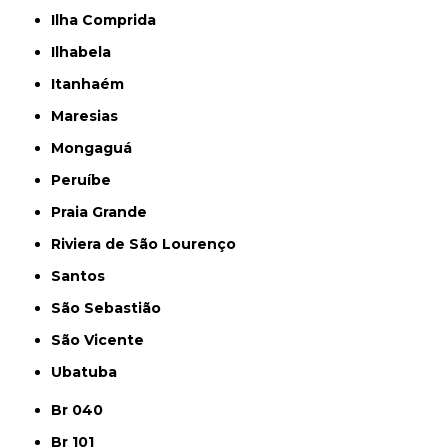
Ilha Comprida
Ilhabela
Itanhaém
Maresias
Mongaguá
Peruíbe
Praia Grande
Riviera de São Lourenço
Santos
São Sebastião
São Vicente
Ubatuba
Br 040
Br 101