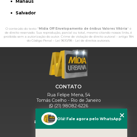
Manaus
Salvador
O conteúdo do texto "
Mídia Off Envelopamento de ônibus Valores Vitória
" é
de direito reservado. Sua reprodução, parcial ou total, mesmo citando nossos links, é
proibida sem a autorização do autor. Crime de violação de direito autoral – artigo 184
do Código Penal –
Lei 9610/98 - Lei de direitos autorais
.
CONTATO
Rua Felipe Mena, 54
Tomás Coelho - Rio de Janeiro
(21) 98082-6226
(21) 97280-9600
(11) 93071-5918
Olá! Fale agora pelo WhatsApp
comercialmidiaurbana@gmail.com
SIGA-NOS