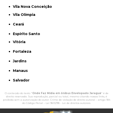
Vila Nova Conceição
Vila Olímpia
Ceará
Espírito Santo
Vitória
Fortaleza
Jardins
Manaus
Salvador
O conteúdo do texto "
Onde Faz Mídia em ônibus Envelopado Jaraguá
" é de
direito reservado. Sua reprodução, parcial ou total, mesmo citando nossos links, é
proibida sem a autorização do autor. Crime de violação de direito autoral – artigo 184
do Código Penal –
Lei 9610/98 - Lei de direitos autorais
.