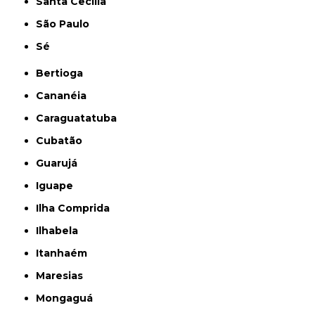
Santa Cecília
São Paulo
Sé
Bertioga
Cananéia
Caraguatatuba
Cubatão
Guarujá
Iguape
Ilha Comprida
Ilhabela
Itanhaém
Maresias
Mongaguá