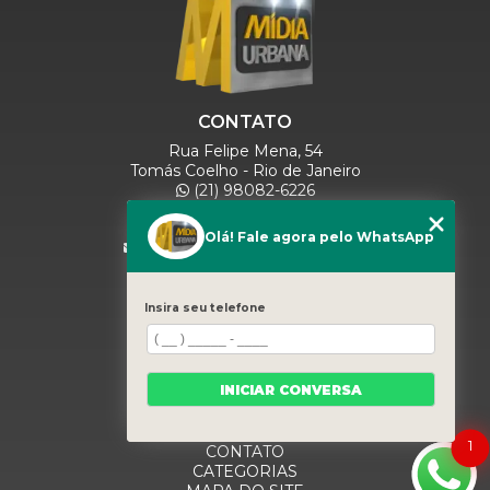
CONTATO
Rua Felipe Mena, 54
Tomás Coelho - Rio de Janeiro
(21) 98082-6226
(21) 97280-9600
(11) 93071-5918
Olá! Fale agora pelo WhatsApp
comercialmidiaurbana@gmail.com
SIGA-NOS
Insira seu telefone
MENU
INICIAR CONVERSA
HOME
QUEM SOMOS
BLOG
1
CONTATO
CATEGORIAS