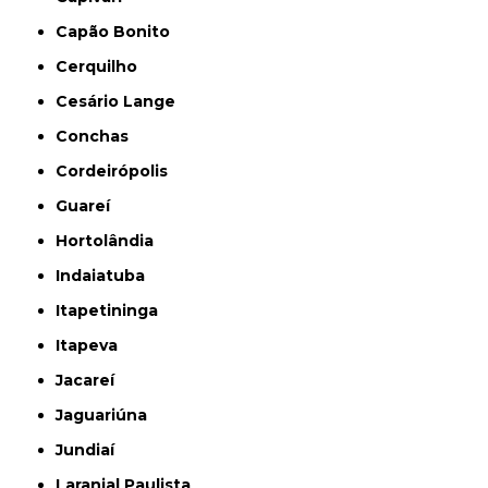
Capão Bonito
Cerquilho
Cesário Lange
Conchas
Cordeirópolis
Guareí
Hortolândia
Indaiatuba
Itapetininga
Itapeva
Jacareí
Jaguariúna
Jundiaí
Laranjal Paulista