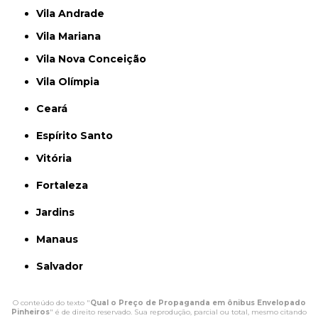
Vila Andrade
Vila Mariana
Vila Nova Conceição
Vila Olímpia
Ceará
Espírito Santo
Vitória
Fortaleza
Jardins
Manaus
Salvador
O conteúdo do texto "
Qual o Preço de Propaganda em ônibus Envelopado
Pinheiros
" é de direito reservado. Sua reprodução, parcial ou total, mesmo citando