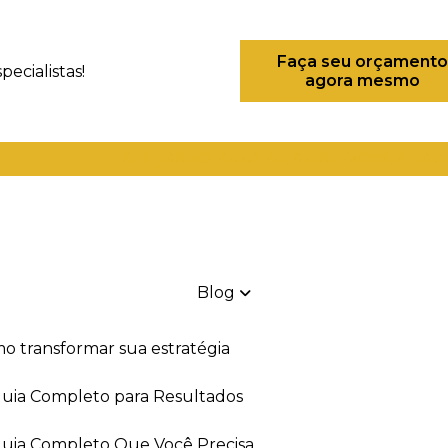
Faça seu orçamento
ecialistas!
agora mesmo
(21) 98082-6226
(21) 97280-9600
(11) 93
Blog
mo transformar sua estratégia
 Guia Completo para Resultados
 Guia Completo Que Você Precisa