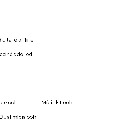
 digital e offline
 painéis de led
dade ooh
mídia kit ooh
dual mídia ooh