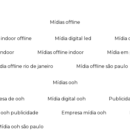
mídias offline
a indoor offline
mídia digital led
mídia
a indoor
mídias offline indoor
mídia em
mídia offline rio de janeiro
mídia offline são paulo
mídias ooh
esa de ooh
mídia digital ooh
publici
ia ooh publicidade
empresa mídia ooh
mídia ooh são paulo