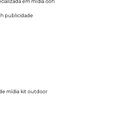
ecializada em mídia ooh
oh publicidade
de mídia kit outdoor